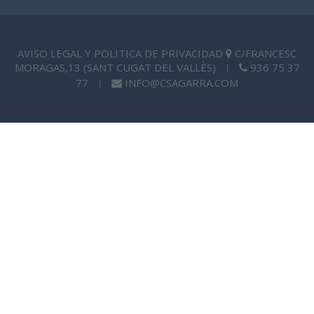
AVISO LEGAL Y POLITICA DE PRIVACIDAD
C/FRANCESC
MORAGAS,13 (SANT CUGAT DEL VALLÈS)
936 75 37
|
77
INFO@CSAGARRA.COM
|