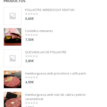
PRODUCTOS
POLLASTRE ARREBOSSAT KENTUKI
0,60
€
0
out
of
5
Costelles-mitxanes
7,50
€
0
out
of
5
QUESADILLAS DE POLLASTRE
3,80
€
0
out
of
5
Hamburguesa amb provolone i cafè parís
4,99
€
0
out
of
5
Hamburguesa amb rulo de cabra i pebrot
caramelitzat
0