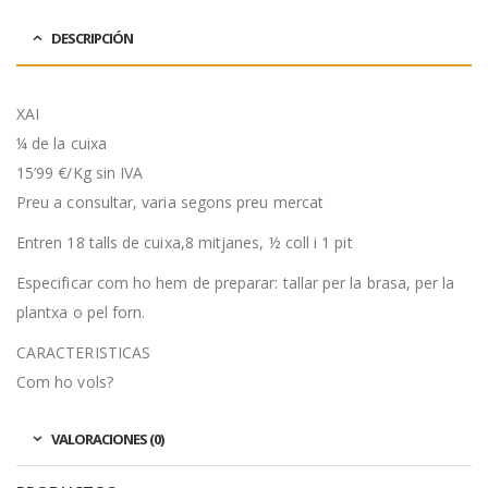
DESCRIPCIÓN
XAI
¼ de la cuixa
15’99 €/Kg sin IVA
Preu a consultar, varia segons preu mercat
Entren 18 talls de cuixa,8 mitjanes, ½ coll i 1 pit
Especificar com ho hem de preparar: tallar per la brasa, per la
plantxa o pel forn.
CARACTERISTICAS
Com ho vols?
VALORACIONES (0)