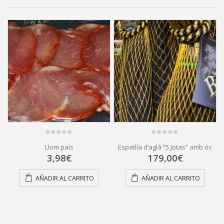
0
0
Llom país
Espatlla d’aglà “5 Jotas” amb ós
out
out
of
of
3,98
€
179,00
€
5
5
AÑADIR AL CARRITO
AÑADIR AL CARRITO