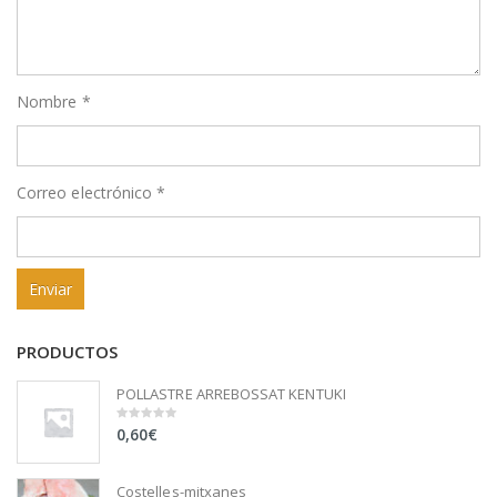
Nombre
*
Correo electrónico
*
PRODUCTOS
POLLASTRE ARREBOSSAT KENTUKI
0,60
€
0
out
of
5
Costelles-mitxanes