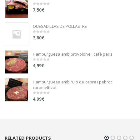
7,50
€
0
out
of
5
QUESADILLAS DE POLLASTRE
3,80
€
0
out
of
5
Hamburguesa amb provolone i cafè parís
4,99
€
0
out
of
5
Hamburguesa amb rulo de cabra i pebrot
caramelitzat
4,99
€
0
out
of
5
RELATED PRODUCTS