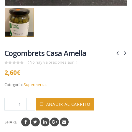
Cogombrets Casa Amella
( No hay valoraciones aún. )
0
2,60
€
out
of
5
Categoría:
Supermercat
AÑADIR AL CARRITO
SHARE