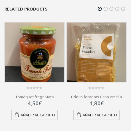
RELATED PRODUCTS
0
0
Tomàquet fregit Mata
Fideus foradats Casa Amella
out
out
of
of
4,50
€
1,80
€
5
5
AÑADIR AL CARRITO
AÑADIR AL CARRITO