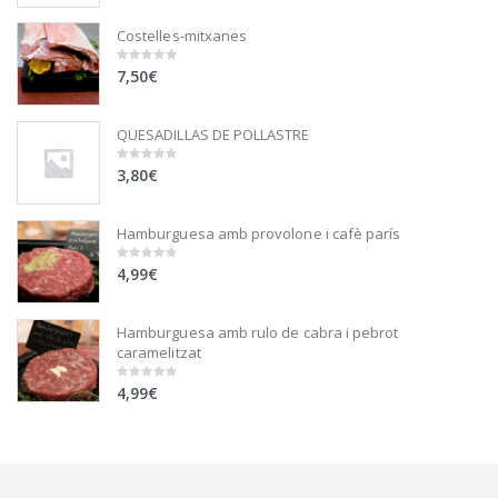
5
Costelles-mitxanes
7,50
€
0
out
of
5
QUESADILLAS DE POLLASTRE
3,80
€
0
out
of
5
Hamburguesa amb provolone i cafè parís
4,99
€
0
out
of
5
Hamburguesa amb rulo de cabra i pebrot
caramelitzat
4,99
€
0
out
of
5