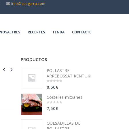
7
info@csagarra.com
NOSALTRES
RECEPTES
TENDA
CONTACTE
PRODUCTOS
POLLASTRE
ARREBOSSAT KENTUKI
0,60
€
0
out
of
5
Costelles-mitxanes
7,50
€
0
out
of
5
QUESADILLAS DE
POLLASTRE