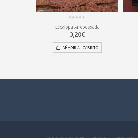
0
Escalopa Arrebossada
out
of
3,20
€
5
AÑADIR AL CARRITO
AVISO LEGAL Y POLITICA DE PRIVACIDAD