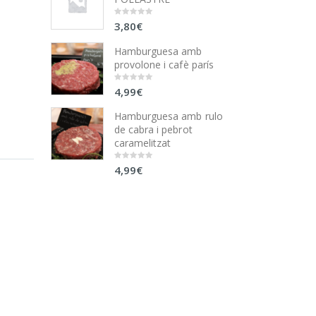
3,80
€
0
out
of
5
Hamburguesa amb
provolone i cafè parís
4,99
€
0
out
of
5
Hamburguesa amb rulo
de cabra i pebrot
caramelitzat
4,99
€
0
out
of
5