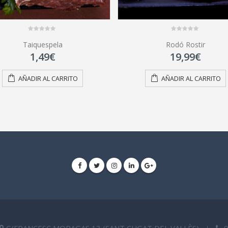
0
0
Taiquespela
Rodó Rostir
out
out
of
of
1,49
€
19,99
€
5
5
AÑADIR AL CARRITO
AÑADIR AL CARRITO
C/FRANCESC MORAGAS,13 (SANT CUGAT DEL VALLÈS)
9
|