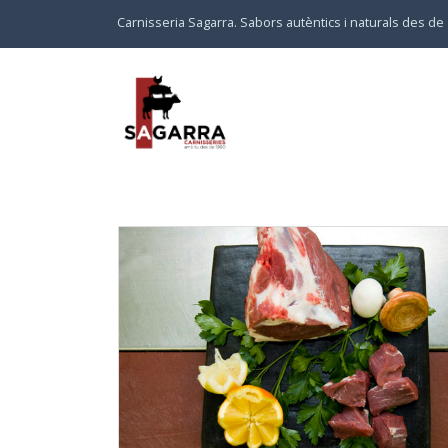
Carnisseria Sagarra. Sabors autèntics i naturals des de