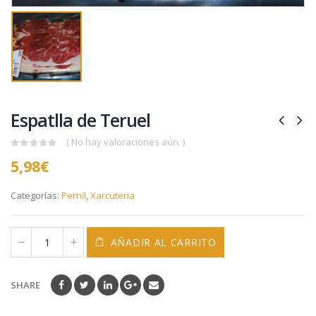
Espatlla de Teruel
( No hay valoraciones aún. )
0
5,98
€
out
of
5
Categorías:
Pernil
,
Xarcuteria
AÑADIR AL CARRITO
SHARE