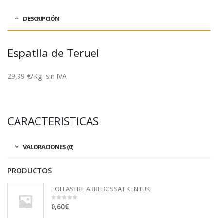
DESCRIPCIÓN
Espatlla de Teruel
29,99 €/Kg sin IVA
CARACTERISTICAS
VALORACIONES (0)
PRODUCTOS
POLLASTRE ARREBOSSAT KENTUKI
0,60
€
0
out
of