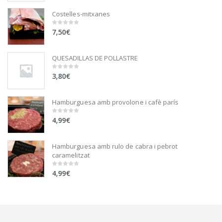
5
Costelles-mitxanes
7,50
€
0
out
of
5
QUESADILLAS DE POLLASTRE
3,80
€
0
out
of
5
Hamburguesa amb provolone i cafè parís
4,99
€
0
out
of
5
Hamburguesa amb rulo de cabra i pebrot
caramelitzat
4,99
€
0
out
of
5