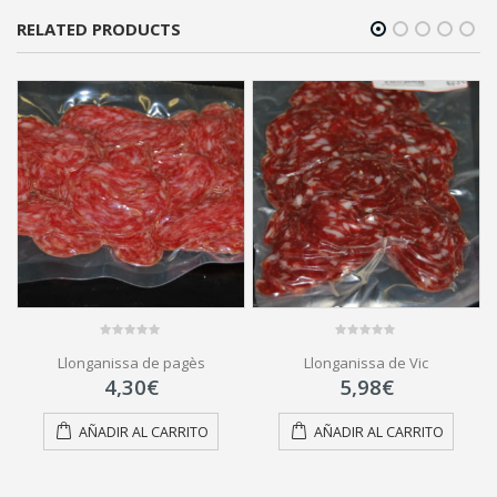
RELATED PRODUCTS
0
0
Llonganissa de pagès
Llonganissa de Vic
out
out
of
of
4,30
€
5,98
€
5
5
AÑADIR AL CARRITO
AÑADIR AL CARRITO