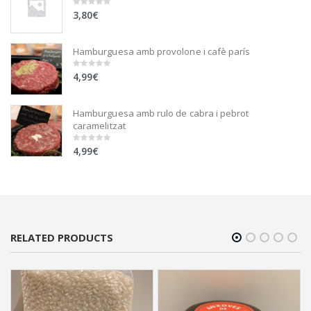
3,80
€
0
out
of
5
Hamburguesa amb provolone i cafè parís
4,99
€
0
out
of
5
Hamburguesa amb rulo de cabra i pebrot
caramelitzat
4,99
€
0
out
of
5
RELATED PRODUCTS