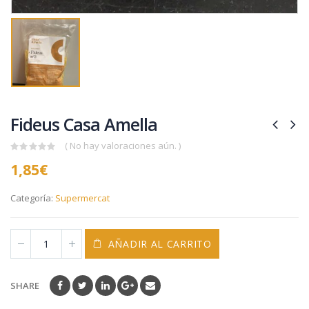
Fideus Casa Amella
( No hay valoraciones aún. )
0
1,85
€
out
of
5
Categoría:
Supermercat
AÑADIR AL CARRITO
SHARE