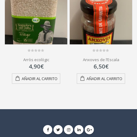
0
0
Arròs ecològic
Anxoves de l’Escala
out
out
of
of
4,90
€
6,50
€
5
5
AÑADIR AL CARRITO
AÑADIR AL CARRITO