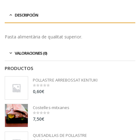
DESCRIPCIÓN
Pasta alimentària de qualitat superior.
VALORACIONES (0)
PRODUCTOS
POLLASTRE ARREBOSSAT KENTUKI
0,60
€
0
out
of
5
Costelles-mitxanes
7,50
€
0
out
of
5
QUESADILLAS DE POLLASTRE