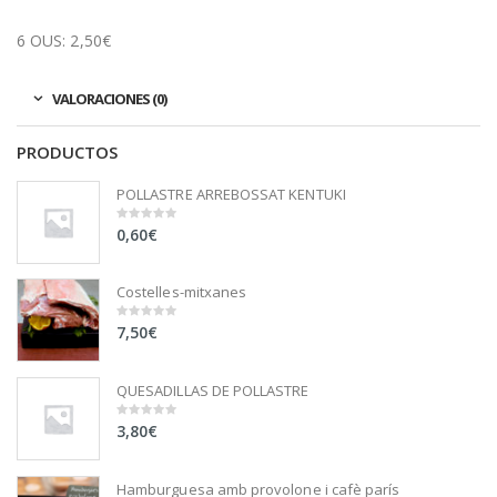
6 OUS: 2,50€
VALORACIONES (0)
PRODUCTOS
POLLASTRE ARREBOSSAT KENTUKI
0,60
€
0
out
of
5
Costelles-mitxanes
7,50
€
0
out
of
5
QUESADILLAS DE POLLASTRE
3,80
€
0
out
of
5
Hamburguesa amb provolone i cafè parís