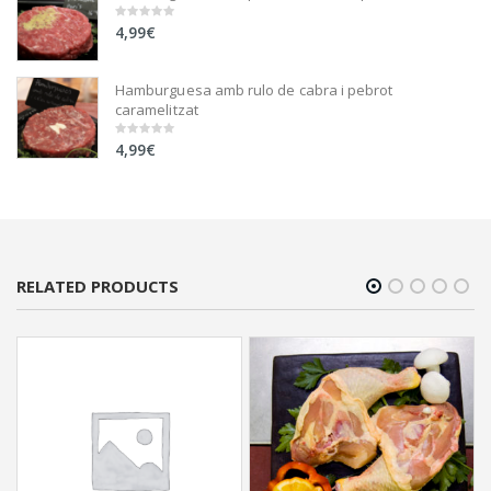
4,99
€
0
out
of
5
Hamburguesa amb rulo de cabra i pebrot
caramelitzat
4,99
€
0
out
of
5
RELATED PRODUCTS