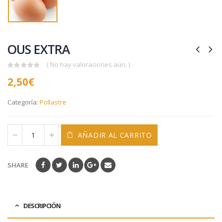
OUS EXTRA
( No hay valoraciones aún. )
0
2,50
€
out
of
5
Categoría:
Pollastre
AÑADIR AL CARRITO
SHARE
DESCRIPCIÓN