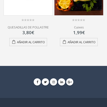
0
0
QUESADILLAS DE POLLASTRE
Cuixes
out
out
of
of
3,80
€
1,99
€
5
5
AÑADIR AL CARRITO
AÑADIR AL CARRITO