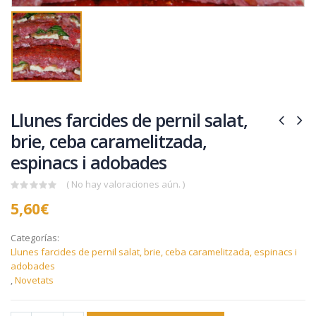
Llunes farcides de pernil salat,
brie, ceba caramelitzada,
espinacs i adobades
( No hay valoraciones aún. )
0
5,60
€
out
of
5
Categorías:
Llunes farcides de pernil salat, brie, ceba caramelitzada, espinacs i
adobades
,
Novetats