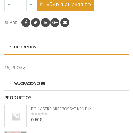
AÑADIR AL CARRITO
SHARE
DESCRIPCIÓN
16,99 €/kg
VALORACIONES (0)
PRODUCTOS
POLLASTRE ARREBOSSAT KENTUKI
0,60
€
0
out
of
5