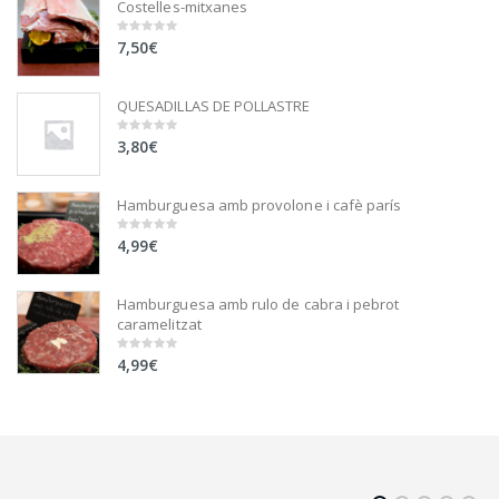
Costelles-mitxanes
7,50
€
0
out
of
5
QUESADILLAS DE POLLASTRE
3,80
€
0
out
of
5
Hamburguesa amb provolone i cafè parís
4,99
€
0
out
of
5
Hamburguesa amb rulo de cabra i pebrot
caramelitzat
4,99
€
0
out
of
5