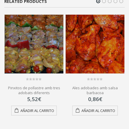
RELATED PRODUCTS
0
0
Pinxitos de pollastre amb tres
Ales adobades amb salsa
out
out
of
of
adobats diferents
barbacoa
5
5
5,52
€
0,86
€
AÑADIR AL CARRITO
AÑADIR AL CARRITO