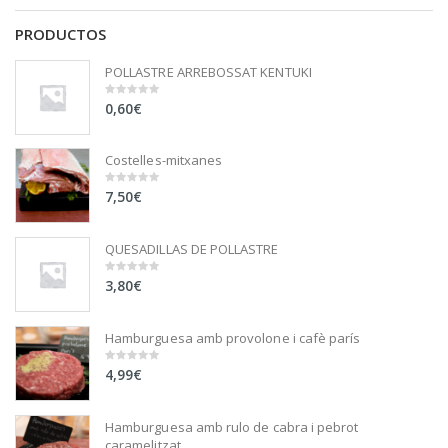
PRODUCTOS
POLLASTRE ARREBOSSAT KENTUKI
0,60
€
0
out
of
5
Costelles-mitxanes
7,50
€
0
out
of
5
QUESADILLAS DE POLLASTRE
3,80
€
0
out
of
5
Hamburguesa amb provolone i cafè parís
4,99
€
0
out
of
5
Hamburguesa amb rulo de cabra i pebrot
caramelitzat