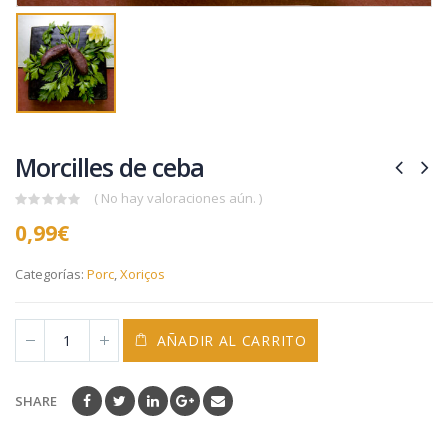
Morcilles de ceba
( No hay valoraciones aún. )
0
0,99
€
out
of
5
Categorías:
Porc
,
Xoriços
AÑADIR AL CARRITO
SHARE