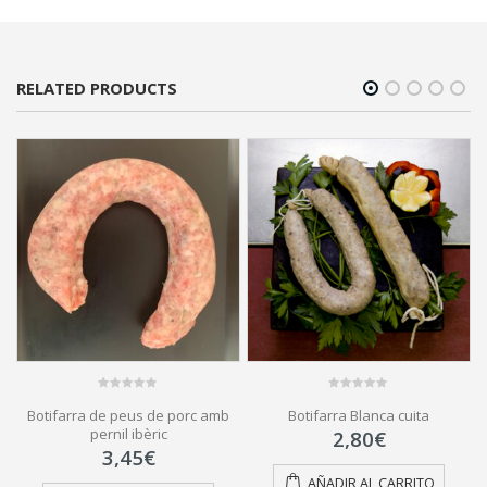
RELATED PRODUCTS
0
0
Botifarra de peus de porc amb
Botifarra Blanca cuita
out
out
of
of
pernil ibèric
2,80
€
5
5
3,45
€
AÑADIR AL CARRITO