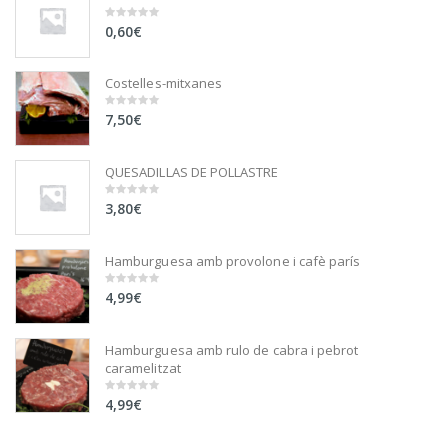
0,60
€
0
out
of
5
Costelles-mitxanes
7,50
€
0
out
of
5
QUESADILLAS DE POLLASTRE
3,80
€
0
out
of
5
Hamburguesa amb provolone i cafè parís
4,99
€
0
out
of
5
Hamburguesa amb rulo de cabra i pebrot
caramelitzat
4,99
€
0
out
of
5