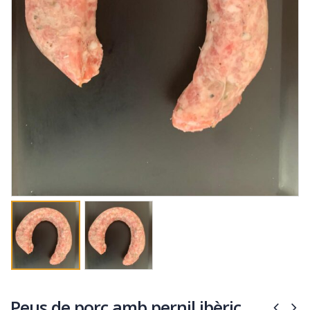
Peus de porc amb pernil ibèric