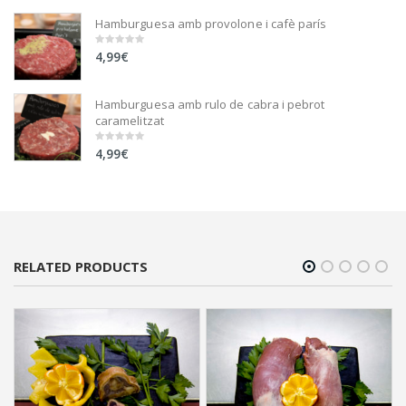
5
Hamburguesa amb provolone i cafè parís
4,99
€
0
out
of
5
Hamburguesa amb rulo de cabra i pebrot
caramelitzat
4,99
€
0
out
of
5
RELATED PRODUCTS