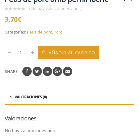
( No hay valoraciones aún. )
0
3,70
€
out
of
5
Categorías:
Peus de porc
,
Porc
AÑADIR AL CARRITO
SHARE
VALORACIONES (0)
Valoraciones
No hay valoraciones aún.