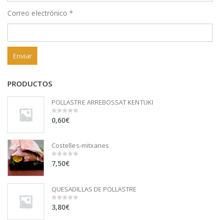
Correo electrónico
*
PRODUCTOS
POLLASTRE ARREBOSSAT KENTUKI
0,60
€
0
out
of
5
Costelles-mitxanes
7,50
€
0
out
of
5
QUESADILLAS DE POLLASTRE
3,80
€
0
out
of