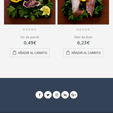
0
0
Os de pernil
Filet de llom
out
out
of
of
0,49
€
6,23
€
5
5
AÑADIR AL CARRITO
AÑADIR AL CARRITO