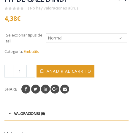
( No hay valoraciones aún. )
0
4,38
€
out
of
5
Seleccionar tipus de
tall
Categoría:
Embutits
AÑADIR AL CARRITO
SHARE
VALORACIONES (0)