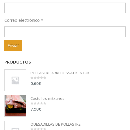
Correo electrónico
*
PRODUCTOS
POLLASTRE ARREBOSSAT KENTUKI
0,60
€
0
out
of
5
Costelles-mitxanes
7,50
€
0
out
of
5
QUESADILLAS DE POLLASTRE