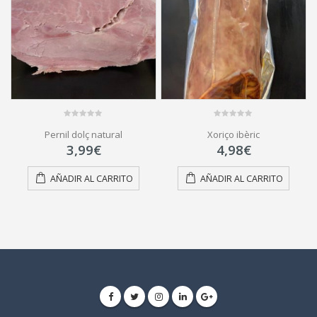
0
0
Pernil dolç natural
Xoriço ibèric
out
out
of
of
3,99
€
4,98
€
5
5
AÑADIR AL CARRITO
AÑADIR AL CARRITO