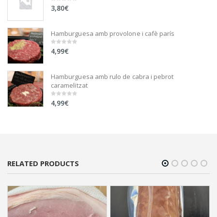
3,80
€
0
out
of
5
Hamburguesa amb provolone i cafè parís
4,99
€
0
out
of
5
Hamburguesa amb rulo de cabra i pebrot
caramelitzat
4,99
€
0
out
of
5
RELATED PRODUCTS