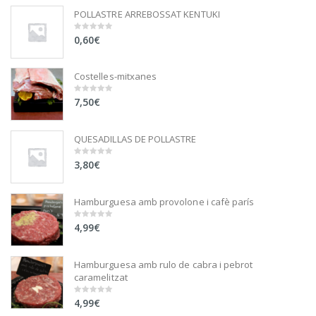
POLLASTRE ARREBOSSAT KENTUKI
0,60
€
0
out
of
5
Costelles-mitxanes
7,50
€
0
out
of
5
QUESADILLAS DE POLLASTRE
3,80
€
0
out
of
5
Hamburguesa amb provolone i cafè parís
4,99
€
0
out
of
5
Hamburguesa amb rulo de cabra i pebrot
caramelitzat
4,99
€
0
out