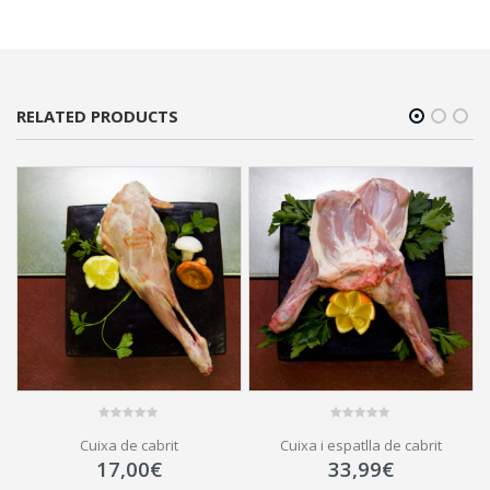
of
5
RELATED PRODUCTS
0
0
Cuixa de cabrit
Cuixa i espatlla de cabrit
out
out
of
of
17,00
€
33,99
€
5
5