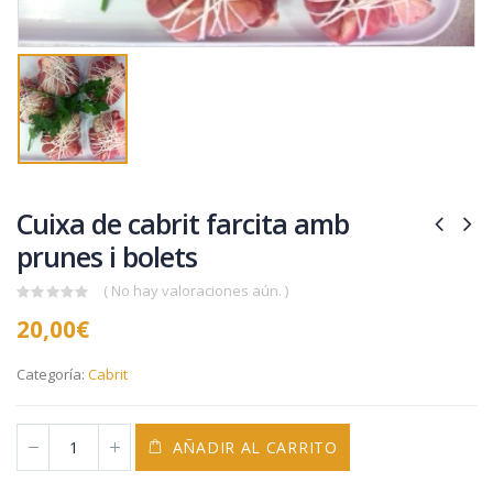
Cuixa de cabrit farcita amb
prunes i bolets
( No hay valoraciones aún. )
0
20,00
€
out
of
5
Categoría:
Cabrit
AÑADIR AL CARRITO