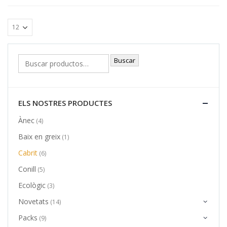
Buscar
ELS NOSTRES PRODUCTES
Ànec
(4)
Baix en greix
(1)
Cabrit
(6)
Conill
(5)
Ecològic
(3)
Novetats
(14)
Packs
(9)