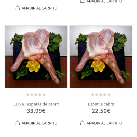
AÑADIR AL CARRITO
AÑADIR AL CARRITO
0
0
Cuixa i espatlla de cabrit
Espatlla cabrit
out
out
of
of
33,99
€
22,50
€
5
5
AÑADIR AL CARRITO
AÑADIR AL CARRITO