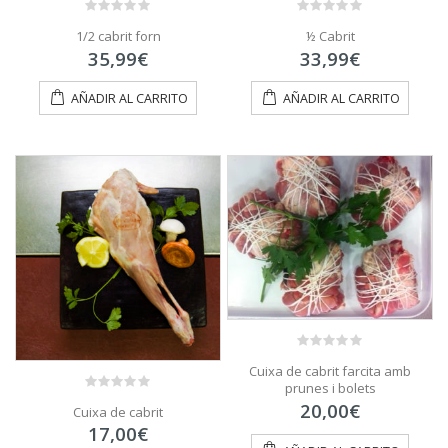
0
0
1/2 cabrit forn
½ Cabrit
out
out
of
of
35,99
€
33,99
€
5
5
AÑADIR AL CARRITO
AÑADIR AL CARRITO
0
Cuixa de cabrit farcita amb
out
prunes i bolets
of
5
0
20,00
€
Cuixa de cabrit
out
of
17,00
€
5