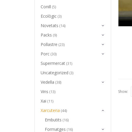
Conill
(5)
Ecològic
(3)
Novetats
(14)
Packs
(9)
Pollastre
(23)
Porc
(30)
Supermercat
(31)
Uncategorized
(3)
Vedella
(38)
Vins
Show:
(13)
Xai
(11)
Xarcuteria
(44)
Embutits
(16)
Formatges
(16)