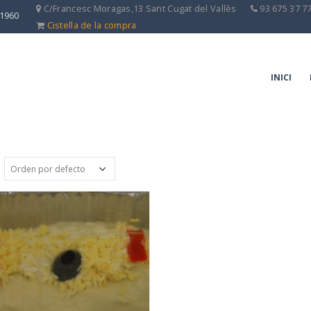
C/Francesc Moragas,13 Sant Cugat del Vallès
93 675 37 7
 1960
Cistella de la compra
INICI