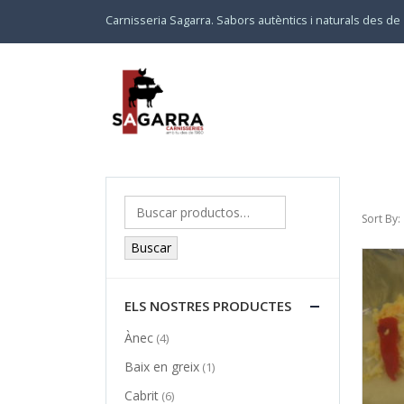
Carnisseria Sagarra. Sabors autèntics i naturals des de
Sort By:
Buscar
ELS NOSTRES PRODUCTES
Ànec
(4)
Baix en greix
(1)
Cabrit
(6)