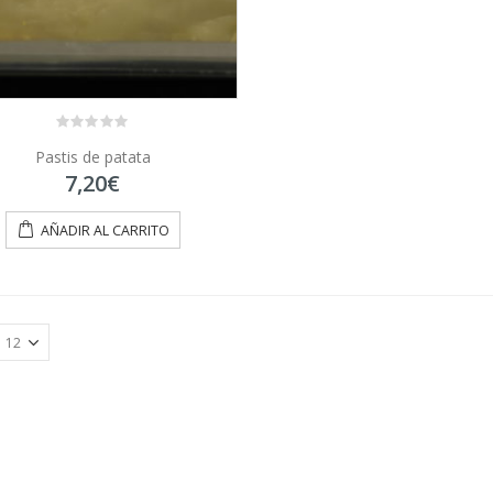
0
Pastis de patata
out
of
7,20
€
5
AÑADIR AL CARRITO