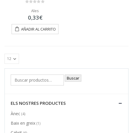
0
Ales
out
of
0,33
€
5
AÑADIR AL CARRITO
Buscar
ELS NOSTRES PRODUCTES
Ànec
(4)
Baix en greix
(1)
Cabrit
(6)