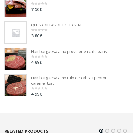
7,50
€
0
out
of
5
QUESADILLAS DE POLLASTRE
3,80
€
0
out
of
5
Hamburguesa amb provolone i cafè parís
4,99
€
0
out
of
5
Hamburguesa amb rulo de cabra i pebrot
caramelitzat
4,99
€
0
out
of
5
RELATED PRODUCTS