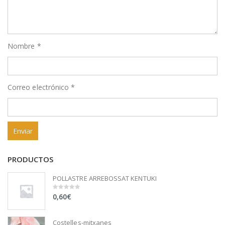
Nombre
*
Correo electrónico
*
PRODUCTOS
POLLASTRE ARREBOSSAT KENTUKI
0,60
€
0
out
of
5
Costelles-mitxanes