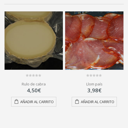
0
0
Rulo de cabra
Llom país
out
out
of
of
4,50
€
3,98
€
5
5
AÑADIR AL CARRITO
AÑADIR AL CARRITO