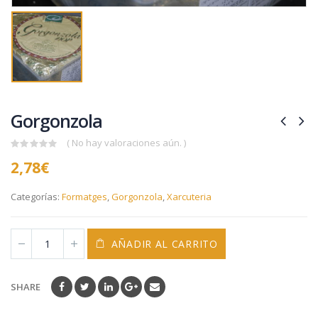
Gorgonzola
( No hay valoraciones aún. )
0
2,78
€
out
of
5
Categorías:
Formatges
,
Gorgonzola
,
Xarcuteria
AÑADIR AL CARRITO
SHARE