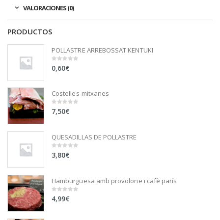
VALORACIONES (0)
PRODUCTOS
POLLASTRE ARREBOSSAT KENTUKI
0,60
€
0
out
of
5
Costelles-mitxanes
7,50
€
0
out
of
5
QUESADILLAS DE POLLASTRE
3,80
€
0
out
of
5
Hamburguesa amb provolone i cafè parís
4,99
€
0
out
of
5