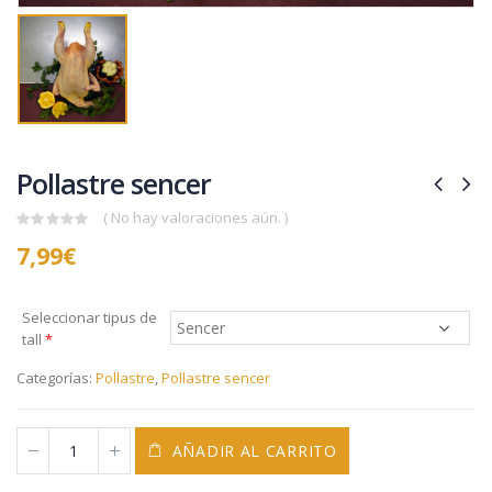
Pollastre sencer
( No hay valoraciones aún. )
0
7,99
€
out
of
5
Seleccionar tipus de
tall
*
Categorías:
Pollastre
,
Pollastre sencer
AÑADIR AL CARRITO