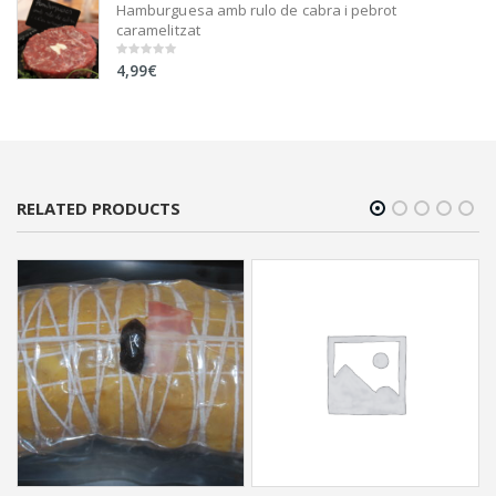
Hamburguesa amb rulo de cabra i pebrot
caramelitzat
4,99
€
0
out
of
5
RELATED PRODUCTS